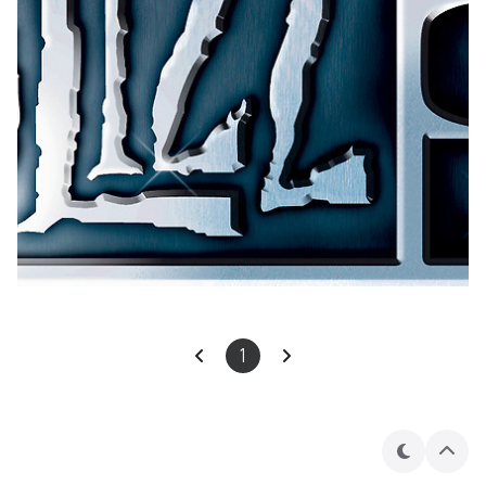
1
테
상
마
단