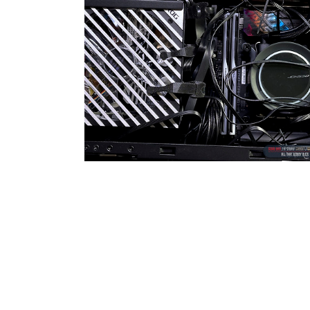
2023.11.22
·
IT Info & Tips/하드웨어 Hardware