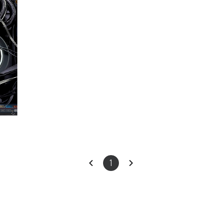
이
다
1
전
음