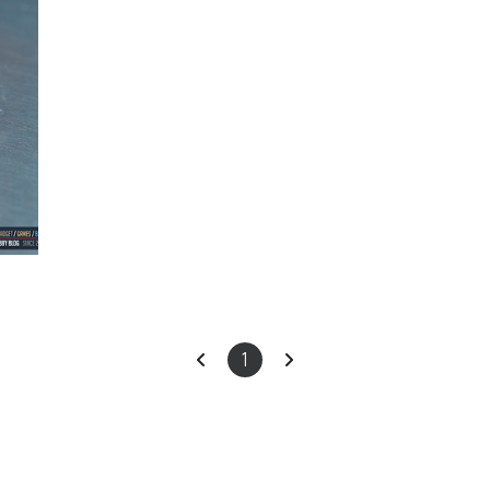
이
다
1
전
음