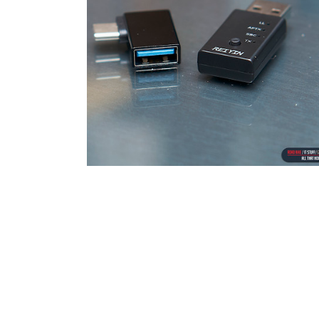
2020.05.28
·
IT Info & Tips/하드웨어 Hardware