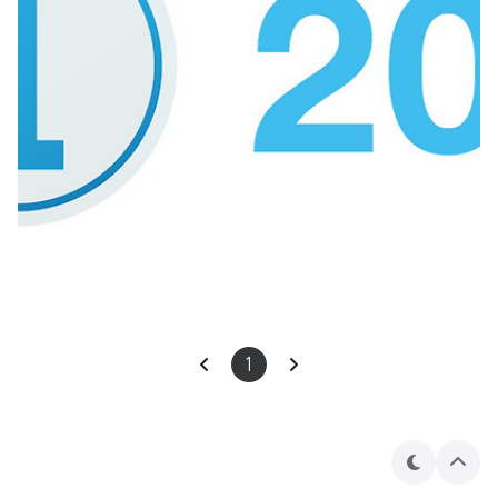
1
테
상
마
단