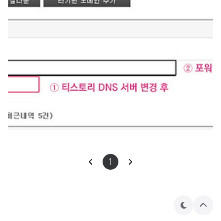
1
테
상
마
단