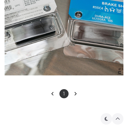
1
테
상
마
단