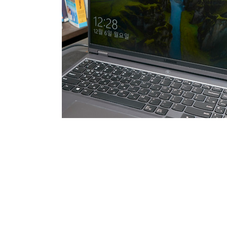
2023.10.27
·
IT Info & Tips/하드웨어 Hardware