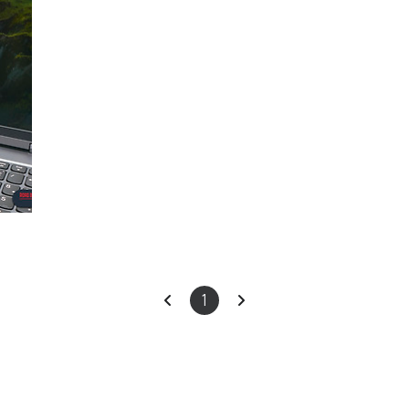
이
다
1
전
음