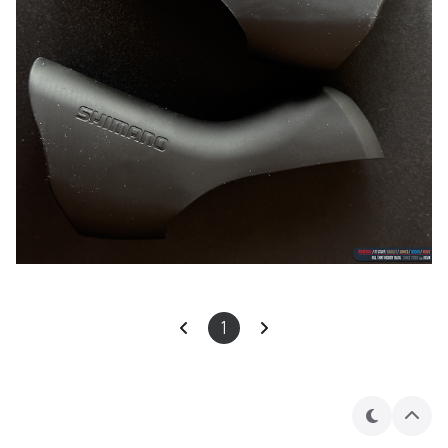
1
테
상
마
단