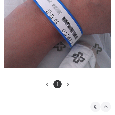
1
테
상
마
단