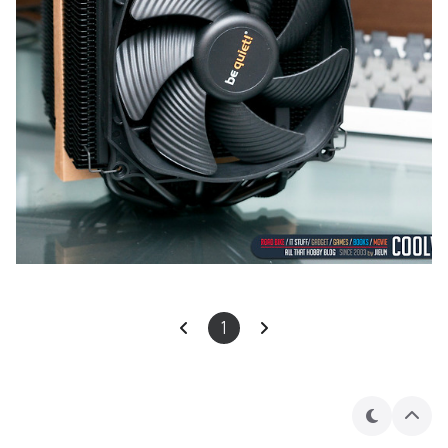
1
테
상
마
단