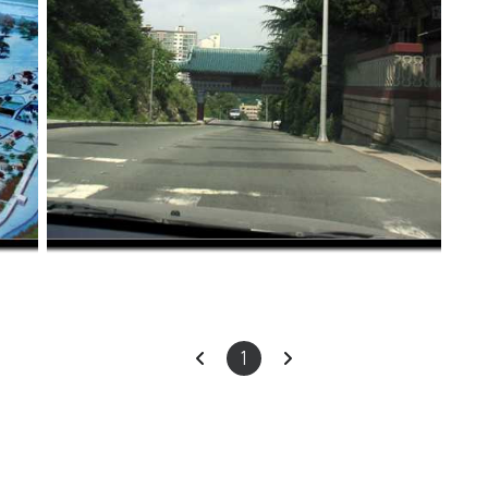
2005.07.31
·
Chat Chat Chat !/Dairy
이
다
1
전
음