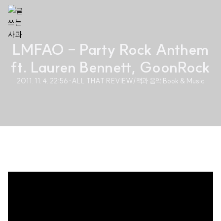
LMFAO - Party Rock Anthem
ft. Lauren Bennett, GoonRock
2011. 11. 4. 22:56
·
ALL THAT REVIEW/책과 음악 Book & Music