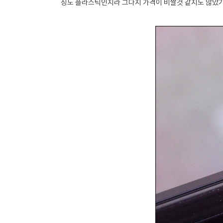
징도 플라스틱인지라 그다지 가격이 비쌀것 같지도 않았기