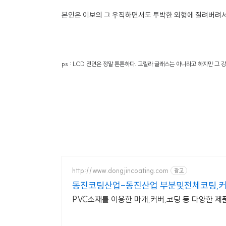
본인은 이보의 그 우직하면서도 투박한 외형에 질려버려서
ps : LCD 전면은 정말 튼튼하다. 고릴라 글래스는 아니라고 하지만 그 강도
http://www.dongjincoating.com
광고
동진코팅산업-동진산업 부분및전체코팅,커
PVC소재를 이용한 마개,커버,코팅 등 다양한 제