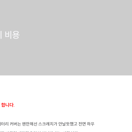
체 비용
 합니다.
 배터리 커버는 왠만해선 스크레치가 안날듯했고 전면 하우