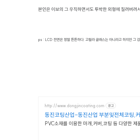
본인은 이보의 그 우직하면서도 투박한 외형에 질려버려서
ps : LCD 전면은 정말 튼튼하다. 고릴라 글래스는 아니라고 하지만 그 강도
http://www.dongjincoating.com
광고
동진코팅산업-동진산업 부분및전체코팅,커
PVC소재를 이용한 마개,커버,코팅 등 다양한 제