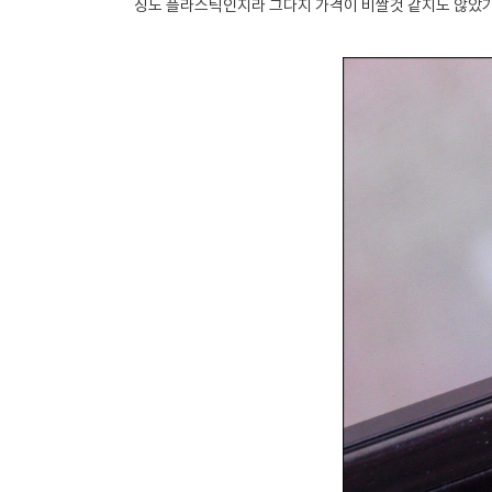
징도 플라스틱인지라 그다지 가격이 비쌀것 같지도 않았기