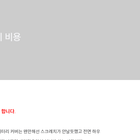
체 비용
 합니다.
 배터리 커버는 왠만해선 스크레치가 안날듯했고 전면 하우