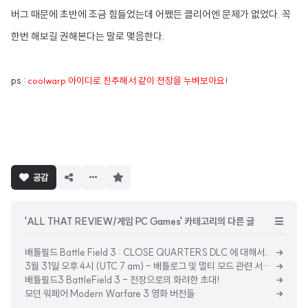
버그 때문에 초반에 조금 힘들었는데 어쨌든 클리어엔 문제가 없었다. 꼭
한번 해보길 권해본다는 말로 맺음한다.
ps :
coolwar
p 아이디로 친추해서 같이 전장을 누벼보아요!
구
공감
독
하
기
'ALL THAT REVIEW/게임 PC Games' 카테고리의 다른 글
배틀필드 Battle Field 3 : CLOSE QUARTERS DLC 에 대해서..
3월 31일 오후 4시 (UTC 7 am) - 배틀로그 및 멀티 모드 관련 서버 점검 실시
배틀필드3 BattleField 3 - 전장으로의 화려한 초대!
모던 워페어 Modern Warfare 3 영화 버전들