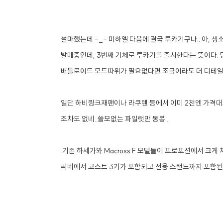
설마했는데 -_- 미하엘 다음에 결국 루카기구나.. 아, 
발매중인데, 3번째 기체로 루카기를 출시한다는 뜻이다. 
배틀로이드 모드따위가 필요없다면 조금이라도 더 디테일한
일단 하비링크재팬이나 라쿠텐 등에서 이미 2천엔 가격대로
조차도 없네..쓸모없는 파일럿만 동봉..
기존 하세가와 Macross F 모델들이 프로포션에서 크게
씨네에서 고스트 3기가 포함되고 전용 스탠드까지 포함된 