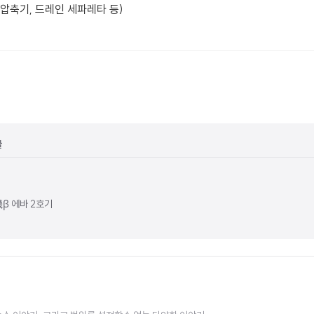
압축기, 드레인 세파레타 등)
글
号機β 에바 2호기