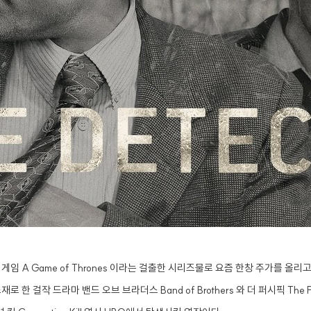
임 A Game of Thrones 이라는 걸출한 시리즈물로 요즘 한창 주가를 올
로 한 걸작 드라마 밴드 오브 브라더스 Band of Brothers 와 더 퍼시픽 Th