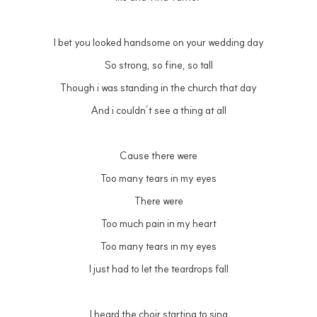
I bet you looked handsome on your wedding day
So strong, so fine, so tall
Though i was standing in the church that day
And i couldn’t see a thing at all
Cause there were
Too many tears in my eyes
There were
Too much pain in my heart
Too many tears in my eyes
I just had to let the teardrops fall
I heard the choir starting to sing