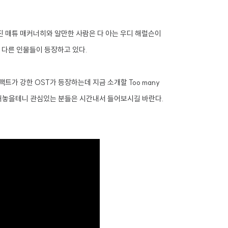
알려진 매튜 매커너히와 알만한 사람은 다 아는 우디 해럴슨이
 다른 인물들이 등장하고 있다.
트가 강한 OST가 등장하는데 지금 소개할 Too many
 수록해놓을테니 관심있는 분들은 시간내서 들어보시길 바란다.