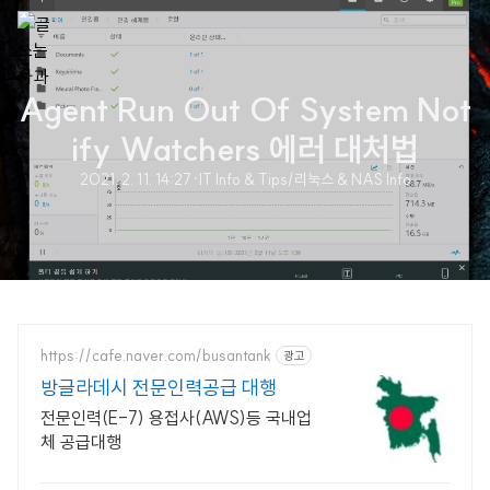
Agent Run Out Of System Not
ify Watchers 에러 대처법
2021. 2. 11. 14:27
·
IT Info & Tips/리눅스 & NAS Info
https://cafe.naver.com/busantank
광고
방글라데시 전문인력공급 대행
전문인력(E-7) 용접사(AWS)등 국내업
체 공급대행