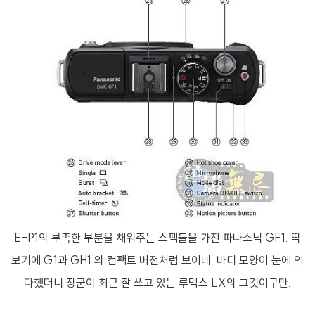
E-P1의 부족한 부분을 채워주는 스펙들을 가진 파나소닉 GF1. 딱
보기에 G1과 GH1 의 컴팩트 버전처럼 보이네. 바디 모양이 눈에 익
다했더니 장군이 최근 잘 쓰고 있는 루믹스 LX의 그것이구만.