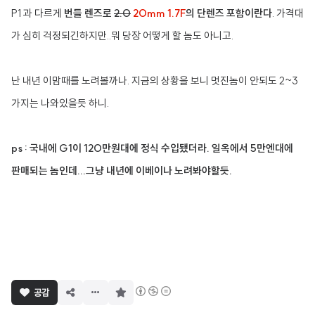
P1 과 다르게
번들 렌즈로
2.0
20mm 1.7F
의 단렌즈 포함이란다
. 가격대
가 심히 걱정되긴하지만..뭐 당장 어떻게 할 놈도 아니고.
난 내년 이맘때를 노려볼까나. 지금의 상황을 보니 멋진놈이 안되도 2~3
가지는 나와있을듯 하니.
ps : 국내에 G1이 120만원대에 정식 수입됐더라. 일옥에서 5만엔대에
판매되는 놈인데...그냥 내년에 이베이나 노려봐야할듯.
구
공감
독
하