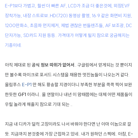
E-P1보다 가볍고, 훨씬 더 빠른 AF, LCD가 조금 더 좋은것에, 외장EVF
장착가능, 내장 스트로보..HD(720) 동영상 촬영, 16:9 같은 화면비 지원,
1200만화소, 초음파 먼지제거, 제법 괜찮은 번들렌즈들, AF 보조광, DC
단자가능, SD카드 지원 등등.. 가격대가 어떻게 될지 참으로 궁금해지는
기종이네.
아직 제대로 된
공식 정보 따위가 없어서
.. 구글링에서 얻게되는 것 뿐이지
만 볼수록 마이크로 포서드 시스템을 채용한 멋진놈들이 나오는거 같다.
올림푸스
E-P1
만 해도 황송할 지경이더니 부족한 부분을 콕콕 찍어 보완
한듯한
GF1
이라니.. 올 연말이나 내년 이 맘때쯤에는 대체 어떤 제품들이
우릴 놀라게 해줄지 참으로 기대 되는 ..
지금 내 디카가 덜컥 고장이라도 나서 바꿔야 한다면 난 아마 이놈으로 갈
듯. 지금까지 본것중에 가장 근접하고 있네.. 내가 원하던 스펙에.. 아참, E-