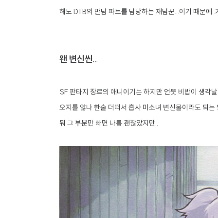
해도 DTB의 만담 파트를 담당하는 재담꾼...이기 때문에
왠 변신씬..
SF 판타지 장르의 애니이기는 하지만 언뜻 비밥이 생각
오지를 않나 한술 더떠서 흡사 미소녀 변신물이라도 되는 양
뭐 그 부분만 빼면 나름 괜찮았지만..