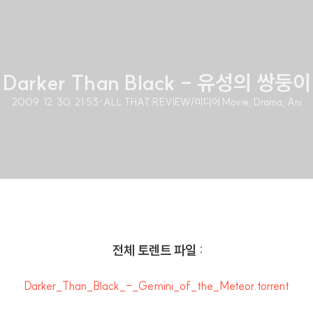
Darker Than Black - 유성의 쌍둥이
2009. 12. 30. 21:53
·
ALL THAT REVIEW/미디어 Movie, Drama, Ani
전체 토렌트 파일 :
Darker_Than_Black_-_Gemini_of_the_Meteor.torrent