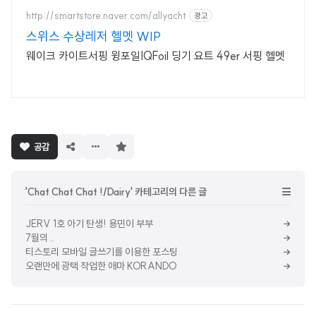
http://smartstore.naver.com/allyacht
광고
스위스 수상레저 헬멧 WIP
웨이크 카이트서핑 윙포일IQFoil 딩기 요트 49er 서핑 헬멧
구
공감
독
하
기
'Chat Chat Chat !/Dairy' 카테고리의 다른 글
JERV 1호 아기 탄생! 용민이 부부
7월의 ..
티스토리 모바일 글쓰기를 이용한 포스팅
오랜만에 광택 작업한 애마 KORANDO