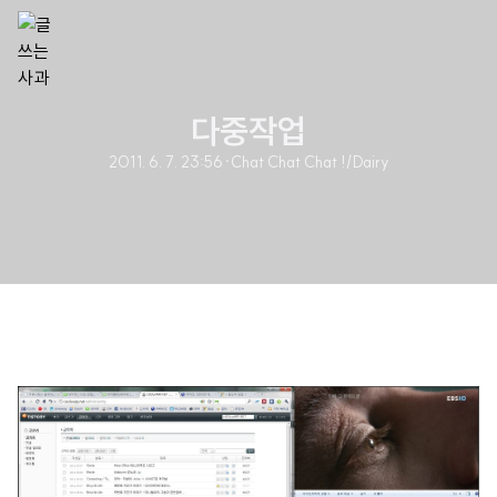
다중작업
2011. 6. 7. 23:56
·
Chat Chat Chat !/Dairy