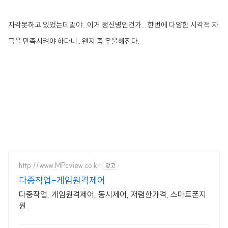
자각못하고 있었는데말야...이거 정신병인건가... 한번에 다양한 시각적 자
극을 만족시켜야 하다니...왠지 좀 우울해진다.
http://www.MPcview.co.kr
광고
다중작업-게임원격제어
다중작업, 게임원격제어, 동시제어, 저렴한가격, 스마트폰지
원