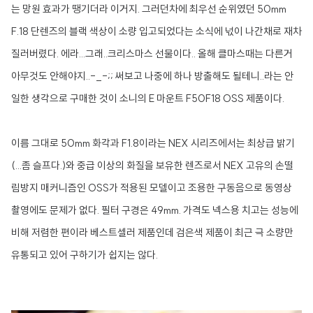
는 망원 효과가 땡기더라 이거지. 그러던차에 최우선 순위였던 50mm
F.18 단렌즈의 블랙 색상이 소량 입고되었다는 소식에 넋이 나간채로 재차
질러버렸다. 에라...그래..크리스마스 선물이다.. 올해 클마스때는 다른거
아무것도 안해야지..-_-;; 써보고 나중에 하나 방출해도 될테니..라는 안
일한 생각으로 구매한 것이 소니의 E 마운트 F50F18 OSS 제품이다.
이름 그대로 50mm 화각과 F1.8이라는 NEX 시리즈에서는 최상급 밝기
(...
좀 슬프다.)와 중급 이상의 화질을 보유한 렌즈로서 NEX 고유의 손떨
림방지 매커니즘인 OSS가 적용된 모델이고 조용한 구동음으로 동영상
촬영에도 문제가 없다. 필터 구경은 49mm. 가격도 넥스용 치고는 성능에
비해 저렴한 편이라 베스트셀러 제품인데 검은색 제품이 최근 극 소량만
유통되고 있어 구하기가 쉽지는 않다.