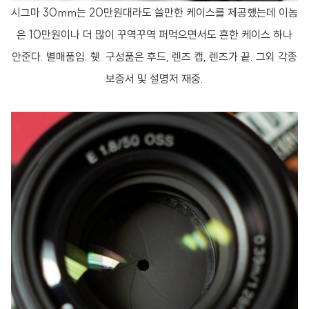
시그마 30mm는 20만원대라도 쓸만한 케이스를 제공했는데 이놈
은 10만원이나 더 많이 꾸역꾸역 퍼먹으면서도 흔한 케이스 하나
안준다. 별매품임. 췟. 구성품은 후드, 렌즈 캡, 렌즈가 끝. 그외 각종
보증서 및 설명저 재중.