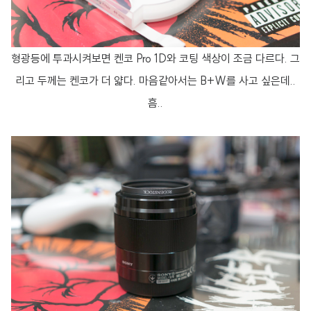
형광등에 투과시켜보면 켄코 Pro 1D와 코팅 색상이 조금 다르다. 그
리고 두께는 켄코가 더 얇다. 마음같아서는 B+W를 사고 싶은데..
흠..