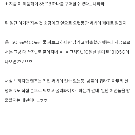
+ 지금 이 제품해야 35F18 하나를 구매할수 있다... 냐하하
뭐 일단 여기까지는 첫 소감이고 앞으로 오랫동안 써봐야 제대로 알겠지.
음.. 30mm랑 50mm 둘 써보고 하나만 남기고 방출할까 했는데 지금으로
서는 그냥 다 쓰자...로 굳어지네 =_= 그치만
.. 10일날 발매될 18105G이
나오면??? 으흐...
새삼 느끼지만 렌즈는 직접 써봐야 알수 있는듯. 남들이 뭐라고 아무리 설
명해줘도 직접 손으로 써보고 굴려봐야 아...하는거 같네. 일단 어떤놈을 방
출할지는 내년에나...ㅎㅎ