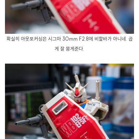
확실히 아웃포커싱은 시그마 30mm F2.8에 비할바가 아니네. 곱
게 잘 뭉게준다.