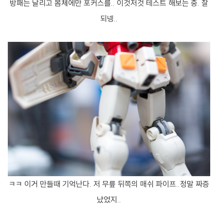
방패는 날리고 몸체에만 포커스를.. 이것저것 테스트 해보는 중. 잘
되넹..
ㅋㅋ 이거 만들때 기억난다. 저 무릎 뒤쪽의 매쉬 파이프..정말 짜증
났었지..