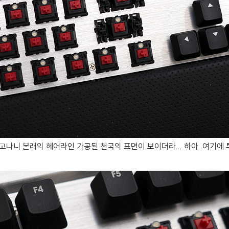
나니 본래의 헤어라인 가공된 천국의 표면이 보이더라... 하아..여기에 