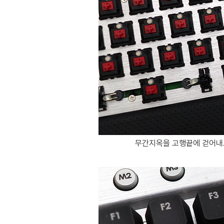
무간지옥을 고행끝에 걷어내고