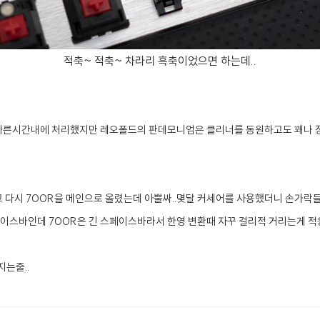
적축~ 적축~ 차라리 흑축이었으면 하는데..
빠른시간내에 처리했지만 레오폴드의 판데모니엄은 클리너를 동원하고도 꽤나 
다시 700R을 메인으로 올렸는데 아뿔싸..몇달 커세어를 사용했더니 손가락들
페이스바인데 700R은 긴 스페이스바라서 한영 변환때 자꾸 걸리적 거리는게 적
지는줄..