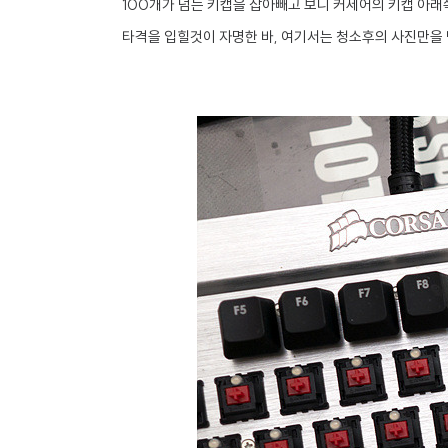
100개가 넘는 키캡을 잡아빼고 보니 커세어의 키캡 아
타격을 입힐것이 자명한 바, 여기서는 청소후의 사진만을