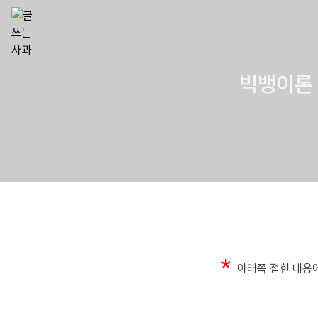
빅뱅이론 시
*
아래쪽 접힌 내용