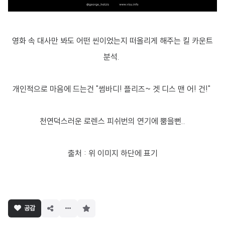
영화 속 대사만 봐도 어떤 씬이었는지 떠올리게 해주는 킬 카운트
분석.
개인적으로 마음에 드는건 "썸바디! 플리즈~ 겟 디스 맨 어! 건!"
천연덕스러운 로렌스 피쉬번의 연기에 뿜을뻔..
출처 : 위 이미지 하단에 표기
구
공감
독
하