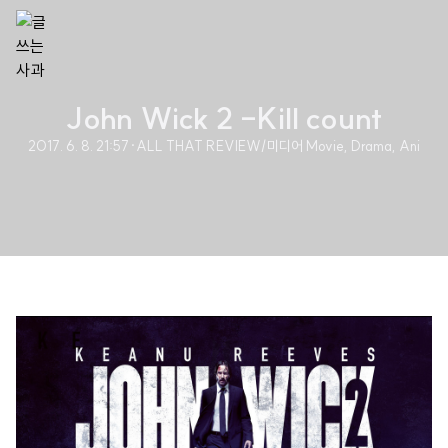
John Wick 2 -Kill count
2017. 6. 8. 21:57
·
ALL THAT REVIEW/미디어 Movie, Drama, Ani