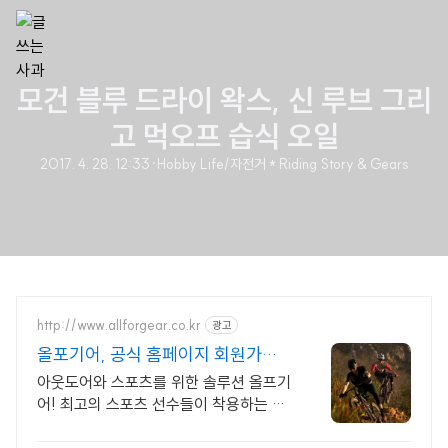
모건 블루 드라이 왁스, 신 루브 그리
고 먹오프 습식 오일
2017. 4. 28. 12:33
·
Hobby Life/자전거 * Riding Story & Gears
http://www.allforgear.co.kr
광고
올포기어, 공식 홈페이지 회원가입
시 10% 할인
아웃도어와 스포츠를 위한 솔루션 올프기
어! 최고의 스포츠 선수들이 착용하는 브
랜드