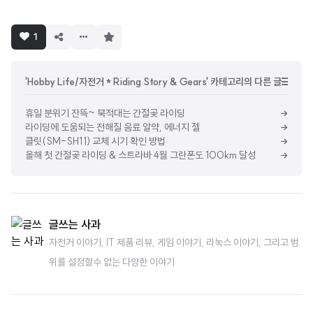
구
1
독
하
기
'Hobby Life/자전거 * Riding Story & Gears' 카테고리의 다른 글
휴일 분위기 잔뜩~ 북적대는 간절곶 라이딩
라이딩에 도움되는 전해질 음료 알약, 에너지 젤
클릿(SM-SH11) 교체 시기 확인 방법
올해 첫 간절곶 라이딩 & 스트라바 4월 그란폰도 100km 달성
글쓰는 사과
자전거 이야기, IT 제품 리뷰, 게임 이야기, 리눅스 이야기, 그리고 범
위를 설정할수 없는 다양한 이야기