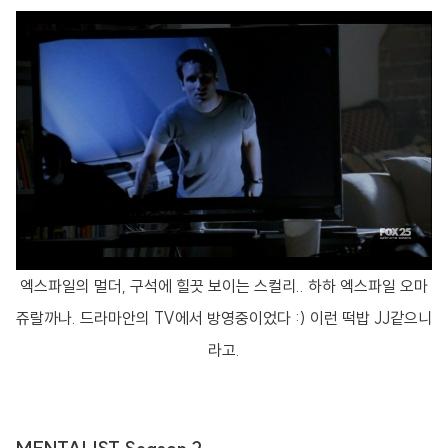
엑스파일의 멀더, 구석에 힐끗 보이는 스컬리.. 하하 엑스파일 오마
쥬랄까나. 드라마안의 TV에서 방영중이었다 :) 이런 떡밥 JJ같으니
라고.