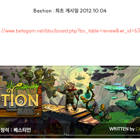
Bastion : 최초 게시일 2012.10.04
p://www.betagam.net/bbs/board.php?bo_table=review&wr_id=