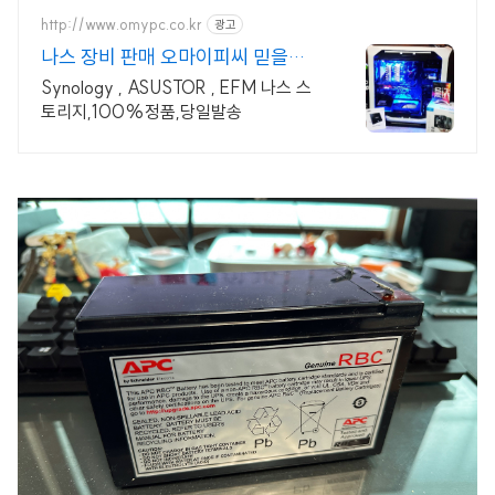
http://www.omypc.co.kr
광고
나스 장비 판매 오마이피씨 믿을수
있는 24년차 쇼핑몰
Synology , ASUSTOR , EFM 나스 스
토리지,100%정품,당일발송